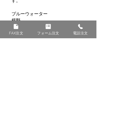
す。
ブルーウォーター
横野
お知らせ
新着情報とお知らせ
FAX注文
フォーム注文
電話注文
© BLUE WATER