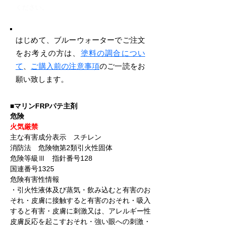
ください。
はじめて、ブルーウォーターでご注文
をお考えの方は、
塗料の調合につい
て
、
ご購入前の注意事項
のご一読をお
願い致します。
■マリンFRPパテ主剤
危険
火気厳禁
主な有害成分表示 スチレン
消防法 危険物第2類引火性固体
危険等級Ⅲ 指針番号128
国連番号1325
危険有害性情報
・引火性液体及び蒸気・飲み込むと有害のお
それ・皮膚に接触すると有害のおそれ・吸入
すると有害・皮膚に刺激又は、アレルギー性
皮膚反応を起こすおそれ・強い眼への刺激・