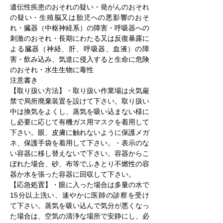
遺伝性疾患のおそれの疑い・発がんのおそれ
の疑い・生殖脳又は胎児への悪影響のおそ
れ・臓器（中枢神経系）の障害・呼吸器への
刺激のおそれ・長期にわたる又は反復暴露に
よる臓器（神経、肝、呼吸器、血液）の障
害・飲み込み、気道に侵入すると生命に危険
のおそれ・水生生物に毒性
注意書き
【取り扱い方法】・取り扱い作業場は火気厳
禁で局所廃棄装置を設けて下さい。取り扱い
中は換気をよくし、蒸気を吸い込まない様に
し必要に応じて有機ガス用マスクを着用して
下さい。眼、皮膚に触れないように保護メガ
ネ、保護手袋を着用して下さい。・表示のな
い容器に移し替えないで下さい。容器からこ
ぼれた場合、砂、布等でふきとり不燃性の容
器か水を張った容器に回収して下さい。
【応急処置】・眼に入った場合は多量の水で
15分以上洗い、速やかに医師の診察を受け
て下さい。蒸気を吸い込んで気分が悪くなっ
た場合は、空気の清浄な場所で安静にし、必