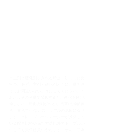
■注意事項
＊主剤と硬化剤を入れる時は、決まった比
率で、必ず、
主剤と硬化剤ともに、量を測
って
お間違いないようにしてください。
＊
おおよその分量で希釈すると、硬化不良(乾
燥しない、硬化後剥がれる)、黄変(乾燥後黄
色く変色する)などのトラブルの原因になり
ます。
＊尚、ブルーウォーターが推奨して
いる配合比率や保管方法以外でトラブルが
生じても責任は負いかねます。予めご了承