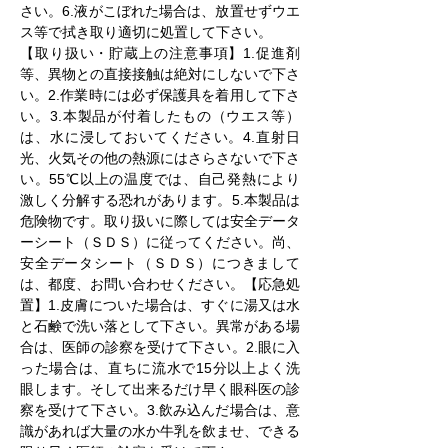
さい。6.液がこぼれた場合は、放置せずウエ
ス等で拭き取り適切に処置して下さい。
【取り扱い・貯蔵上の注意事項】1.促進剤
等、異物との直接接触は絶対にしないで下さ
い。2.作業時には必ず保護具を着用して下さ
い。3.本製品が付着したもの（ウエス等）
は、水に浸しておいてください。4.直射日
光、火気その他の熱源にはさらさないで下さ
い。55℃以上の温度では、自己発熱により
激しく分解する恐れがあります。5.本製品は
危険物です。取り扱いに際しては安全データ
ーシート（ＳＤＳ）に従ってください。尚、
安全データシート（ＳＤＳ）につきまして
は、都度、お問い合わせください。【応急処
置】1.皮膚についた場合は、すぐに湯又は水
と石鹸で洗い落として下さい。異常がある場
合は、医師の診察を受けて下さい。2.眼に入
った場合は、直ちに流水で15分以上よく洗
眼します。そして出来るだけ早く眼科医の診
察を受けて下さい。3.飲み込んだ場合は、意
識があれば大量の水か牛乳を飲ませ、できる