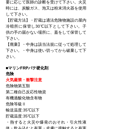
要に応じて医師の診断を受けて下さい。火災
時には、炭酸ガス、泡又は粉末消火器を使用
して下さい。
【貯蔵方法】・貯蔵は適法危険物施設の屋内
冷暗所に保管し30℃以下として下さい。子
供の手の届かない場所に、蓋をして保管して
下さい。
【廃棄】・中身は該当法規に従って処理して
下さい。・中身は使い切ってから破棄して下
さい。
■マリンFRPパテ硬化剤
危険
火気厳禁・衝撃注意
危険物第五類
第二種自己反応性物資
有機過酸化物含有物
危険等級Ⅱ
輸送温度:35℃以下
貯蔵温度:35℃以下
・熱すると火災や爆発のおそれ・引火性液
体・飲み込むと有害・皮膚に接触すると有害