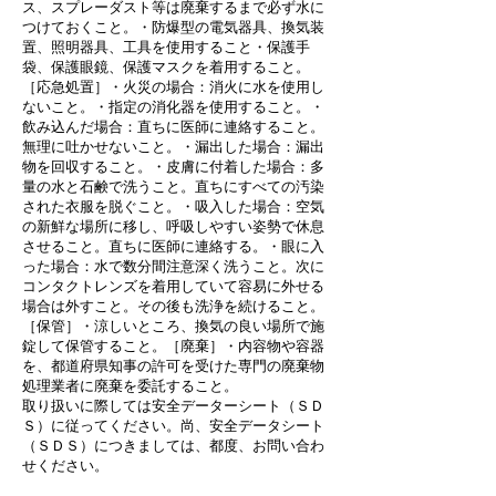
ス、スプレーダスト等は廃棄するまで必ず水に
つけておくこと。・防爆型の電気器具、換気装
置、照明器具、工具を使用すること
・保護手
袋、保護眼鏡、保護マスクを着用すること。
［応急処置］・火災の場合：消火に水を使用し
ないこと。・指定の消化器を使用すること。・
飲み込んだ場合：直ちに医師に連絡すること。
無理に吐かせないこと。・漏出した場合：漏出
物を回収すること。・皮膚に付着した場合：多
量の水と石鹸で洗うこと。直ちにすべての汚染
された衣服を脱ぐこと。・吸入した場合：空気
の新鮮な場所に移し、呼吸しやすい姿勢で休息
させること。直ちに医師に連絡する。・眼に入
った場合：水で数分間注意深く洗うこと。次に
コンタクトレンズを着用していて容易に外せる
場合は外すこと。その後も洗浄を続けること。
［保管］・涼しいところ、換気の良い場所で施
錠して保管すること。［
廃棄］・内容物や容器
を、都道府県知事の許可を受けた専門の廃棄物
処理業者に廃棄を委託すること。
取り扱いに際しては安全データーシート（ＳＤ
Ｓ）に従ってください。尚、安全データシート
（ＳＤＳ）につきましては、都度、お問い合わ
せください。