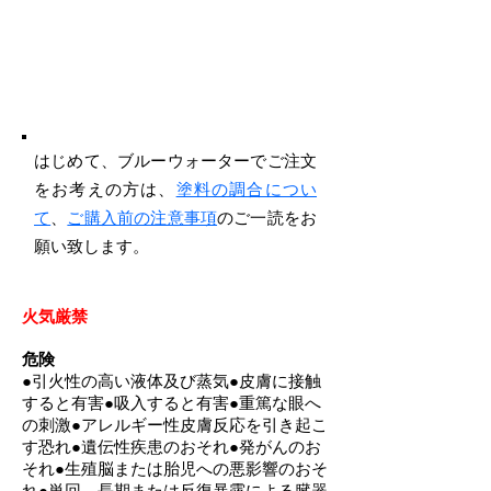
はじめて、ブルーウォーターでご注文
をお考えの方は、
塗料の調合につい
て
、
ご購入前の注意事項
のご一読をお
願い致します。
​火気厳禁
危険
●引火性の高い液体及び蒸気●皮膚に接触
すると有害●吸入すると有害●重篤な眼へ
の刺激●アレルギー性皮膚反応を引き起こ
す恐れ●遺伝性疾患のおそれ●発がんのお
それ●生殖脳または胎児への悪影響のおそ
れ●単回、長期または反復暴露による臓器