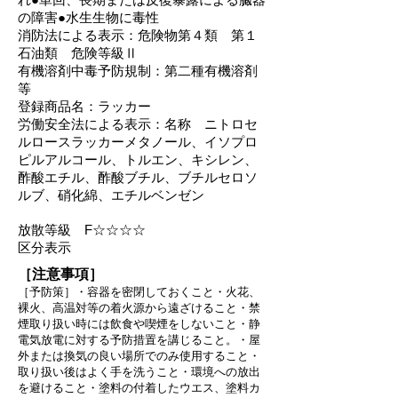
の障害●水生生物に毒性
消防法による表示：危険物第４類 第１
石油類 危険等級Ⅱ
有機溶剤中毒予防規制：第二種有機溶剤
等
登録商品名：ラッカー
労働安全法による表示：名称 ニトロセ
ルロースラッカーメタノール、イソプロ
ピルアルコール、トルエン、キシレン、
酢酸エチル、酢酸ブチル、ブチルセロソ
ルブ、硝化綿、エチルベンゼン
放散等級 F☆☆☆☆
​区分表示
［注
意事項］
［予防策］・容器を密閉しておくこと・火花、
裸火、高温対等の着火源から遠ざけること
・禁
煙
取り扱い時には飲食や喫煙をしないこと・静
電
気放電に対する予防措置を講じること。・
屋
外または換気の良い場所でのみ使用すること・
取り扱い後はよく手を洗うこと・環境への放出
を避けること・塗料の付着したウエス、塗料カ